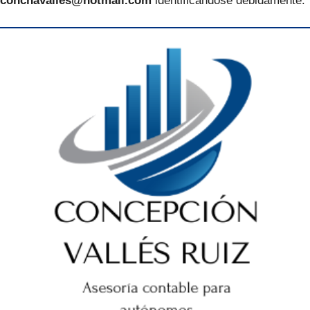
conchavalles@hotmail.com
identificándose debidamente.